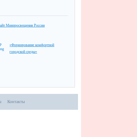
айт Минпросвещения России
«Формирование комфортной
городской среды»
ы
Контакты