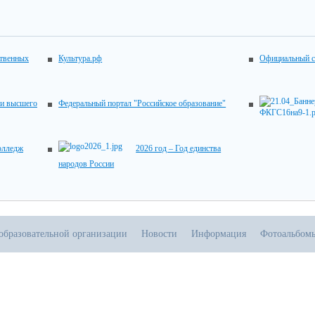
ственных
Культура.рф
Официальный с
 и высшего
Федеральный портал "Российское образование"
колледж
2026 год – Год единства
народов России
образовательной организации
Новости
Информация
Фотоальбом