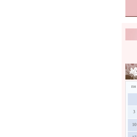
пн
3
10