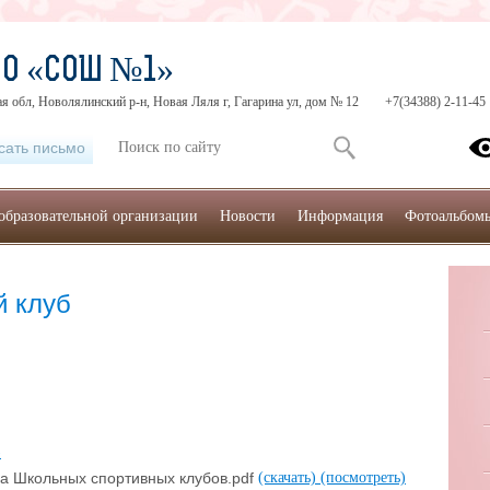
МО «СОШ №1»
я обл, Новолялинский р-н, Новая Ляля г, Гагарина ул, дом № 12
+7(34388) 2-11-45
сать письмо
образовательной организации
Новости
Информация
Фотоальбом
й клуб
)
ра Школьных спортивных клубов.pdf
(скачать)
(посмотреть)