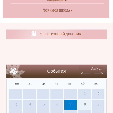
ТОР «МОЯ ШКОЛА»
ЭЛЕКТРОННЫЙ ДНЕВНИК
Август
События
пн
вт
ср
чт
пт
сб
вс
1
2
3
4
5
6
7
8
9