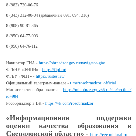
8 (982) 720-06-76
8 (343) 312-00-04 (добавочные 091, 094, 316)
8 (908) 90-81-365
8 (950) 64-77-093
8 (950) 64-76-112
Навигатор ГИА -
https://obrnadzor.gov.ru/navigator-gia/
ФГБНУ «ФИПИ» -
https://fipi.ru/
ФГБУ «ФЦТ» -
https://rustest.ru/
Официальный телеграмм-канале -
t.me/rosobrnadzor_official
Министерство образования -
https://minobraz.egov66.ru/site/section?
id=984
Рособрнадзор в ВК -
https://vk.com/rosobrnadzor
«Информационная поддержка
оценки качества образования в
Свердловской области»
-
https
://
ege
.
midural
.
ru