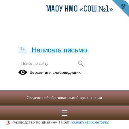
МАОУ НМО «СОШ №1»
Написать письмо
Документы Федерального уровня
Версия для слабовидящих
01.09.2024
Сведения об образовательной организации
Распоряжение Минпросвещения России № Р-6 от
12.01.2021.pdf
(скачать)
(посмотреть)
Фирменный стиль ТР.pdf
(скачать)
(посмотреть)
Руководство по дизайну ТР.pdf
(скачать)
(посмотреть)