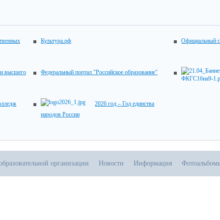
ственных
Культура.рф
Официальный с
 и высшего
Федеральный портал "Российское образование"
колледж
2026 год – Год единства
народов России
образовательной организации
Новости
Информация
Фотоальбом