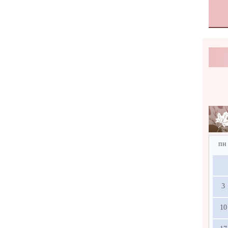
пн
3
10