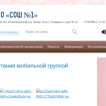
МО «СОШ №1»
я обл, Новолялинский р-н, Новая Ляля г, Гагарина ул, дом № 12
+7(34388) 2-11-45
сать письмо
образовательной организации
Новости
Информация
Фотоальбом
итания мобильной группой