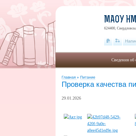
МАОУ Н
624400, Свердловска
Напи
Сведения об 
Главная
»
Питание
Проверка качества п
29.01.2026