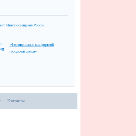
айт Минпросвещения России
«Формирование комфортной
городской среды»
ы
Контакты