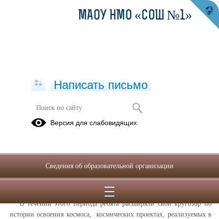
МАОУ НМО «СОШ №1»
Написать письмо
Космическая неделя «Вперёд, к
Версия для слабовидящих
звёздам»
14.04.2025
В нашей школе, в центре “Точка Роста”, с 7 по 12 апреля
Сведения об образовательной организации
прошла
космическая
неделя “Вперед, к звездам ”, посвящённая
Всемирному дню авиации и космонавтики.
В течении этого периода ребята расширяли свой кругозор по
истории освоения космоса, космических проектах, реализуемых в